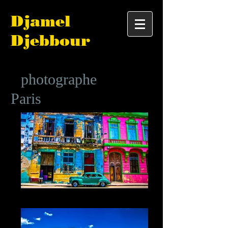
Djamel
Djebbour
photographe
Paris
URBA
N
Cuba XXXIII La Havane