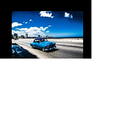
Charenton France
Cuba XX La Havane
Cuba XXI La Havane