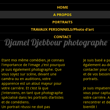
HOME
our
A PROPOS
PORTRAITS
TRAVAUX PERSONNELS/Photo d'art
CONTACT
Djamel Djebbour photographe
Etant moi même comédien, je connais
Je suis basé a p
l'importance de l'image ,c'est pourquoi
également au-de
je suis également photographe. Que
contacter pour d
vous soyez sur scène, devant une
et de vos besoi
caméra ou en auditions, votre
portraits.
apparence est un atout majeur pour
votre carrière. Et c'est là que
Je suis impatien
j'interviens, en tant que photographe
vous pour captur
spécialisé dans les portraits d'artistes
votre carrière. 
et de comédiens.
rencontrer et de
Un portrait réussi ne doit pas
bientôt !